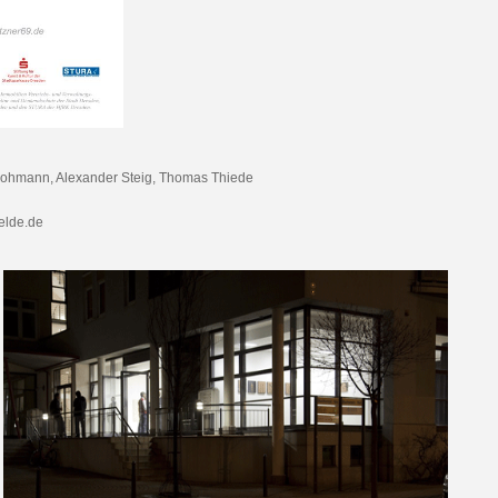
 Lohmann
,
Alexander Steig,
Thomas Thiede
lde.de