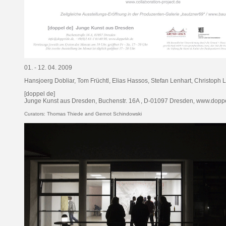
01. - 12. 04. 2009
Hansjoerg Dobliar,
Tom Früchtl
,
Elias Hassos,
Stefan Lenhart
,
Christoph
[doppel de]
Junge Kunst aus Dresden, Buchenstr. 16A , D-01097 Dresden
,
www.doppe
Curators: Thomas Thiede and Gernot Schindowski